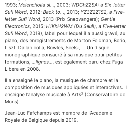
1993;
Melencholia si…
, 2003;
WDGhZ2SA: a Six-letter
Sufi Word
, 2012;
Back to…
, 2013;
YZ3Z2Z1S2, a Five-
letter Sufi Word
, 2013 (Prix Snepvangers);
Gentle
Electronics
, 2015;
H1KhH2WM (Du Seuil), a Five-letter
Sufi Word
, 2018), label pour lequel il a aussi gravé, au
piano, des enregistrements de Morton Feldman, Berio,
Liszt, Dallapicolla, Bowles, Scelsi, … Un disque
monographique consacré à sa musique pour petites
formations,
…lignes…
, est également paru chez Fuga
Libera en 2008.
Il a enseigné le piano, la musique de chambre et la
composition de musiques appliquées et interactives. Il
enseigne l’analyse musicale à Arts² (Conservatoire de
Mons).
Jean-Luc Fafchamps est membre de l’Académie
Royale de Belgique depuis 2019.