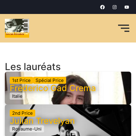
Les lauréats
1st Price
Spécial Price
Frederico Gad Crema
Italie
2nd Price
Julian Trevelyan
Royaume-Uni