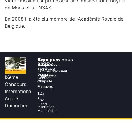
Victor Kissine est professeur au Conservatoire Royale
de Mons et à l’INSAS.
En 2008 il a été élu membre de l’Académie Royale de
Belgique.
Concours
A
Rejoignez-nous
2025
propos
Faites un don
Reglement
André
Familles d'accueil
Dumortier
Programme
IXème
Contact
des
Chapelle
Concours
épreuves
Musicale
International
Jury
1, 2,
André
3,
Prix
Piano
Dumortier
Inscription
Multimédia