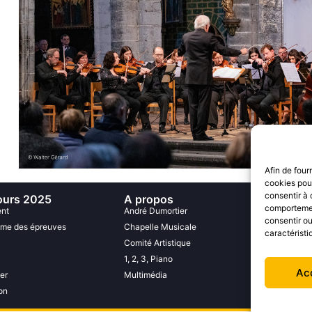
Afin de four
cookies pour
consentir à 
urs 2025
A propos
Rejoi
comportement
nt
André Dumortier
Familles
consentir ou
me des épreuves
Chapelle Musicale
Contac
caractéristi
Comité Artistique
1, 2, 3, Piano
Ac
er
Multimédia
on