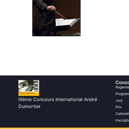
Conco
Regleme
Program
IXème Concours International André
Jury
Dumortier
Prix
Calendri
Inscripti