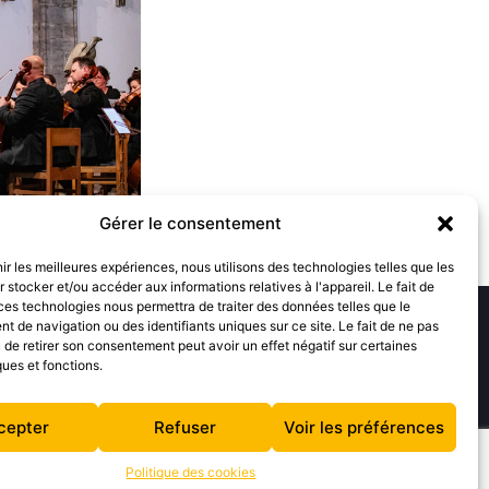
Gérer le consentement
nir les meilleures expériences, nous utilisons des technologies telles que les
 stocker et/ou accéder aux informations relatives à l'appareil. Le fait de
ces technologies nous permettra de traiter des données telles que le
gnez-nous
Suivez nous
 de navigation ou des identifiants uniques sur ce site. Le fait de ne pas
 d'accueil
Facebook
 de retirer son consentement peut avoir un effet négatif sur certaines
t
Youtube
ques et fonctions.
Instagram
cepter
Refuser
Voir les préférences
Politique des cookies