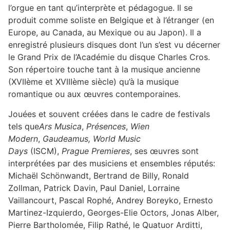
l’orgue en tant qu’interprète et pédagogue. Il se
produit comme soliste en Belgique et à l’étranger (en
Europe, au Canada, au Mexique ou au Japon). Il a
enregistré plusieurs disques dont l’un s’est vu décerner
le Grand Prix de l’Académie du disque Charles Cros.
Son répertoire touche tant à la musique ancienne
(XVIIème et XVIIIème siècle) qu’à la musique
romantique ou aux œuvres contemporaines.
Jouées et souvent créées dans le cadre de festivals
tels que
Ars Musica
,
Présences
,
Wien
Modern
,
Gaudeamus, World Music
Days
(ISCM),
Prague Premieres
, ses œuvres sont
interprétées par des musiciens et ensembles réputés:
Michaël Schönwandt, Bertrand de Billy, Ronald
Zollman, Patrick Davin, Paul Daniel, Lorraine
Vaillancourt, Pascal Rophé, Andrey Boreyko, Ernesto
Martinez-Izquierdo, Georges-Elie Octors, Jonas Alber,
Pierre Bartholomée, Filip Rathé, le Quatuor Arditti,