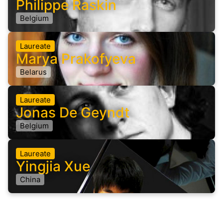
Philippe Raskin
Belgium
Laureate
Marya Prakofyeva
Belarus
Laureate
Jonas De Geyndt
Belgium
Laureate
Yingjia Xue
China