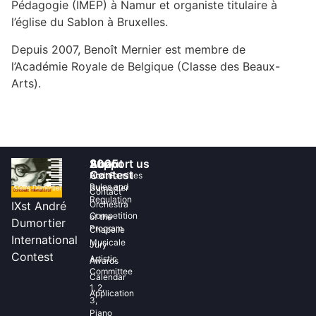
Pédagogie (IMEP) à Namur et organiste titulaire à
l’église du Sablon à Bruxelles.
Depuis 2007, Benoît Mernier est membre de
l’Académie Royale de Belgique (Classe des Beaux-
Arts).
2025
About
Support us
Contest
André
Host Families
Rules and
Dumortier
Contact
Regulation
IXst André
Orchestra
Competition
of the
Dumortier
Program
Chapelle
International
Musicale
Jury
Contest
Artistic
Awards
Committee
Calendar
1, 2,
Application
3,
Piano