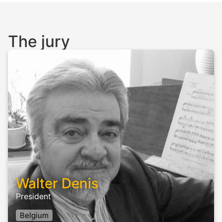
The jury
Walter Denis
President
Belgium